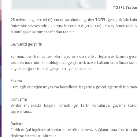
TOEFL (Yabanc
25 milyon İngilizce dil öğrencisi tarafından girilen TOEFL, geniş ölçüde kabul g
üniversite seviyesinde kullanma becerinizi ölçer ve çoğu Kuzey Amerika üni
8.000’i aşkın kurum tarafından tanınır.
Seviyenizi geliştirin
Eğiminizi belirli sınav tekniklerine yönelik derslerle birleştirerek, bizimle ge
becerilerinizi mümkün olduğunca geliştirmek üzere kullanırsınız. Sınav sonu
kaydedeceğiniz önemli gelişmeleri yansıtacaktır:
Yazma
Tümleşik ve bağımsız yazma becerilerini başarıyla gerçekleştirmek için metotl
Konuşma
Birebir mülakatta başarılı olmak için farklı konularda güvenle kon
öğrenirsiniz.
Dinleme
Farklı doğal İngilizce aksanlarını tecrübe etmeniz sağlanır, ana fikir için di
dinleme stratejileri öğretilir.