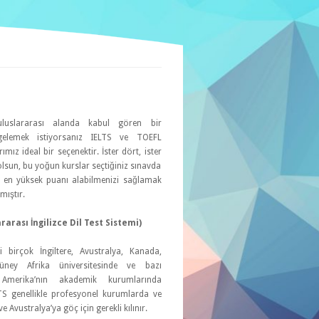
i uluslararası alanda kabul gören bir
elgelemek istiyorsanız IELTS ve TOEFL
rımız ideal bir seçenektir. İster dört, ister
 olsun, bu yoğun kurslar seçtiğiniz sınavda
en yüksek puanı alabilmenizi sağlamak
mıştır.
rarası İngilizce Dil Test Sistemi)
ği birçok İngiltere, Avustralya, Kanada,
ney Afrika üniversitesinde ve bazı
Amerika’nın akademik kurumlarında
LTS genellikle profesyonel kurumlarda ve
 Avustralya’ya göç için gerekli kılınır.