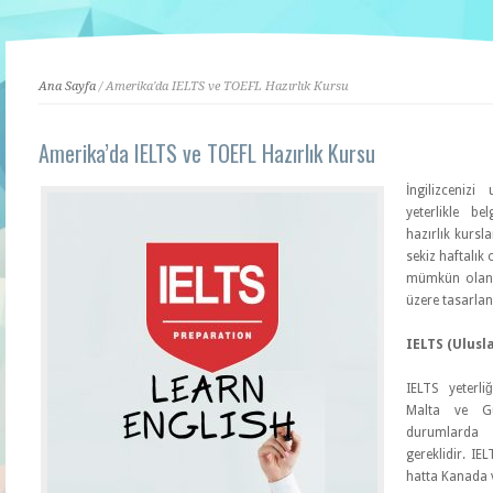
Ana Sayfa
/ Amerika'da IELTS ve TOEFL Hazırlık Kursu
Amerika’da IELTS ve TOEFL Hazırlık Kursu
İngilizceniz
yeterlikle b
hazırlık kursla
sekiz haftalık
mümkün olan 
üzere tasarlan
IELTS (Ulusla
IELTS yeterli
Malta ve Gü
durumlarda 
gereklidir. IE
hatta Kanada ve