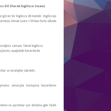
ı Dil Olarak İngilizce Sınavı)
ören bir İngilizce dil testidir. İngilizceyi
versitesi olmak üzere 130’dan fazla ülkede
çireceğiniz zamanı Temel İngilizce
çlarınız aşağıdaki becerilerde
ar ve stratejiler öğretilir.
uşmanız amacıyla konuşma becerilerini
nleme ve ayrıntılar için dinleme gibi farklı