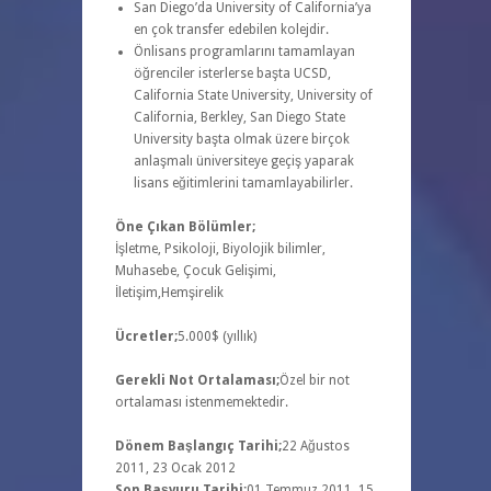
San Diego’da University of California’ya
en çok transfer edebilen kolejdir.
Önlisans programlarını tamamlayan
öğrenciler isterlerse başta UCSD,
California State University, University of
California, Berkley, San Diego State
University başta olmak üzere birçok
anlaşmalı üniversiteye geçiş yaparak
lisans eğitimlerini tamamlayabilirler.
Öne Çıkan Bölümler;
İşletme, Psikoloji, Biyolojik bilimler,
Muhasebe, Çocuk Gelişimi,
İletişim,Hemşirelik
Ücretler;
5.000$ (yıllık)
Gerekli Not Ortalaması;
Özel bir not
ortalaması istenmemektedir.
Dönem Başlangıç Tarihi;
22 Ağustos
2011, 23 Ocak 2012
Son Başvuru Tarihi;
01 Temmuz 2011, 15