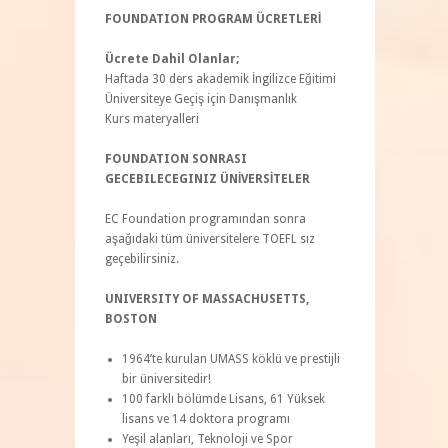
FOUNDATION PROGRAM ÜCRETLERİ
Ücrete Dahil Olanlar;
Haftada 30 ders akademik İngilizce Eğitimi
Üniversiteye Geçiş için Danışmanlık
Kurs materyalleri
FOUNDATION SONRASI
GECEBILECEGINIZ ÜNİVERSİTELER
EC Foundation programından sonra
aşağıdaki tüm üniversitelere TOEFL sız
geçebilirsiniz.
UNIVERSITY OF MASSACHUSETTS,
BOSTON
1964’te kurulan UMASS köklü ve prestijli
bir üniversitedir!
100 farklı bölümde Lisans, 61 Yüksek
lisans ve 14 doktora programı
Yeşil alanları, Teknoloji ve Spor