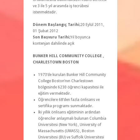
ve 3 ile 5 yıl arasında iş tecrübesi
istenmektedir.
Dönem Başlangıç Tarihi;
20 Eylül 2011,
01 Şubat 2012
Son Başvuru Tarihi;
Yıl boyunca
kontenjan dahilinde açık
BUNKER HILL COMMUNITY COLLEGE ,
CHARLESTOWN BOSTON
1973’de kurulan Bunker Hill Community
College Boston’nın Charlestown
bölgesinde 6230 öğrenci kapasitesi ile
eğitim vermektedir.
Öğrencilere 68’den fazla önlisans ve
sertifika programı sunmaktadır.
İki yıllık önlisans eğitiminin ardından
öğrenciler anlaşmalı bulunan Columbia
Üniversitesi (New York) , University of
Massachusetts (UMASS) , Boston
Üniversitesi (BU) ve Suffolk Üniversitesi