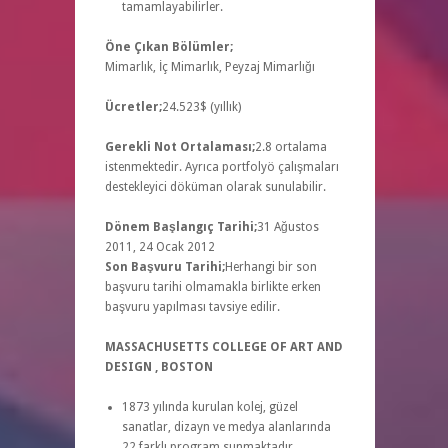
tamamlayabilirler.
Öne Çıkan Bölümler;
Mimarlık, İç Mimarlık, Peyzaj Mimarlığı
Ücretler;
24.523$ (yıllık)
Gerekli Not Ortalaması;
2.8 ortalama
istenmektedir. Ayrıca portfolyö çalışmaları
destekleyici döküman olarak sunulabilir.
Dönem Başlangıç Tarihi;
31 Ağustos
2011, 24 Ocak 2012
Son Başvuru Tarihi;
Herhangi bir son
başvuru tarihi olmamakla birlikte erken
başvuru yapılması tavsiye edilir.
MASSACHUSETTS COLLEGE OF ART AND
DESIGN , BOSTON
1873 yılında kurulan kolej, güzel
sanatlar, dizayn ve medya alanlarında
22 farklı program sunmaktadır.