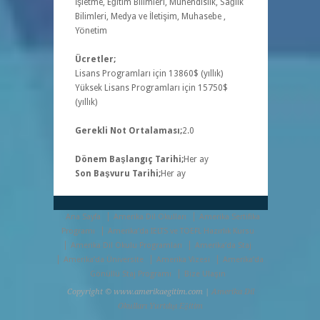
İşletme, Eğitim Bilimleri, Mühendislik, Sağlık
Bilimleri, Medya ve İletişim, Muhasebe ,
Yönetim
Ücretler;
Lisans Programları için 13860$ (yıllık)
Yüksek Lisans Programları için 15750$
(yıllık)
Gerekli Not Ortalaması;
2.0
Dönem Başlangıç Tarihi;
Her ay
Son Başvuru Tarihi;
Her ay
Ana Sayfa
Amerika Dil Okulları
Amerika Sertifika
Programı
Amerika’da IELTS ve TOEFL Hazırlık Kursu
Amerika Dil Okulu Programları
Amerika’da Staj
Amerika’da Üniversite
Amerika Vizesi
Amerika’da
Gönüllü Staj Programı
Bize Ulaşın
Copyright © www.amerikaegitim.com |
Amerika Dil
Okulları
Yurtdışı Eğitim