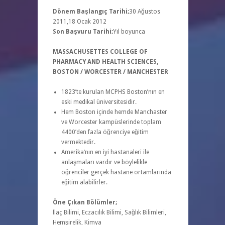
Dönem Başlangıç Tarihi;
30 Ağustos
2011,18 Ocak 2012
Son Başvuru Tarihi;
Yıl boyunca
MASSACHUSETTES COLLEGE OF
PHARMACY AND HEALTH SCIENCES,
BOSTON / WORCESTER / MANCHESTER
1823’te kurulan MCPHS Boston’nın en
eski medikal üniversitesidir.
Hem Boston içinde hemde Manchaster
ve Worcester kampüslerinde toplam
4400’den fazla öğrenciye eğitim
vermektedir.
Amerika’nın en iyi hastanaleri ile
anlaşmaları vardır ve böylelikle
öğrenciler gerçek hastane ortamlarında
eğitim alabilirler.
Öne Çıkan Bölümler;
İlaç Bilimi, Eczacılık Bilimi, Sağlık Bilimleri,
Hemşirelik, Kimya