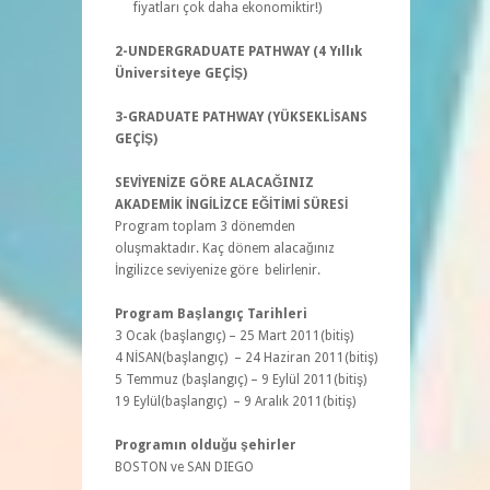
fiyatları çok daha ekonomiktir!)
2-UNDERGRADUATE PATHWAY (4 Yıllık
Üniversiteye GEÇİŞ)
3-GRADUATE PATHWAY (YÜKSEKLİSANS
GEÇİŞ)
SEVİYENİZE GÖRE ALACAĞINIZ
AKADEMİK İNGİLİZCE EĞİTİMİ SÜRESİ
Program toplam 3 dönemden
oluşmaktadır. Kaç dönem alacağınız
İngilizce seviyenize göre belirlenir.
Program Başlangıç Tarihleri
3 Ocak (başlangıç) – 25 Mart 2011(bitiş)
4 NİSAN(başlangıç) – 24 Haziran 2011(bitiş)
5 Temmuz (başlangıç) – 9 Eylül 2011(bitiş)
19 Eylül(başlangıç) – 9 Aralık 2011(bitiş)
Programın olduğu şehirler
BOSTON ve SAN DIEGO